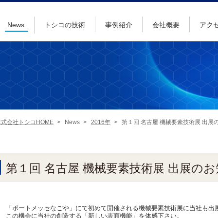
News
トシコの技術
事例紹介
会社概要
アク
株式会社トシコHOME
>
News
>
2016年
>
第１回 名古屋 機械要素技術展 出展
第１回 名古屋 機械要素技術展 出展の
「ポートメッセなごや」にて初めて開催される機械要素技術展に当社も出
この機会に当社の創造する「新しい表面機能」を体感下さい。